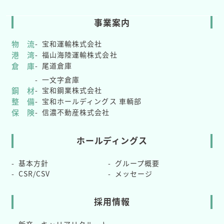
事業案内
物 流
宝和運輸株式会社
港 湾
福山海陸運輸株式会社
倉 庫
尾道倉庫
一文字倉庫
鋼 材
宝和鋼業株式会社
整 備
宝和ホールディングス 車輌部
保 険
信濃不動産株式会社
ホールディングス
基本方針
グループ概要
CSR/CSV
メッセージ
採用情報
新卒・キャリアリクルート