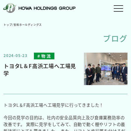
メ
ニ
ュ
トップ
/
宝和ホールディングス
ー
ブログ
を
切
り
2024-05-23
物 流
替
え
トヨタL＆F高浜工場へ工場見
る
学
トヨタL＆F高浜工場へ工場見学に行ってきました！
今回の見学の目的は、社内の安全品質向上及び倉庫業務効率の
改善です。 実際に見学をしてみて、自動で動く棚やリフトの最
新技術にとても驚きました。 また、リフトと歩行帯を分けるだ