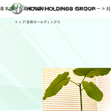
基本方針
事業案内
宝和ホールディングス
リクルート
お
トップ
/
宝和ホールディングス