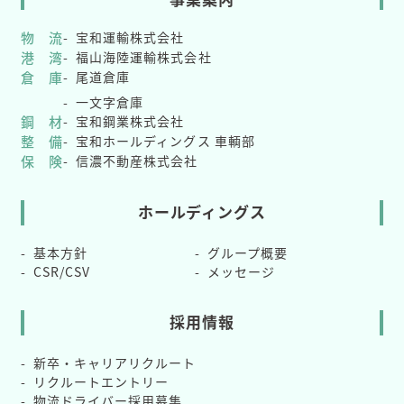
物 流
宝和運輸株式会社
港 湾
福山海陸運輸株式会社
倉 庫
尾道倉庫
一文字倉庫
鋼 材
宝和鋼業株式会社
整 備
宝和ホールディングス 車輌部
保 険
信濃不動産株式会社
ホールディングス
基本方針
グループ概要
CSR/CSV
メッセージ
採用情報
新卒・キャリアリクルート
リクルートエントリー
物流ドライバー採用募集