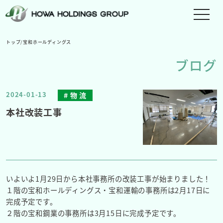
メ
ニ
ュ
トップ
/
宝和ホールディングス
ー
ブログ
を
切
り
2024-01-13
物 流
替
え
本社改装工事
る
いよいよ1月29日から本社事務所の改装工事が始まりました！
１階の宝和ホールディングス・宝和運輸の事務所は2月17日に
完成予定です。
２階の宝和鋼業の事務所は3月15日に完成予定です。