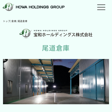
メ
ニ
ュ
トップ
/
倉庫
/
尾道倉庫
ー
を
切
り
尾道倉庫
替
え
る