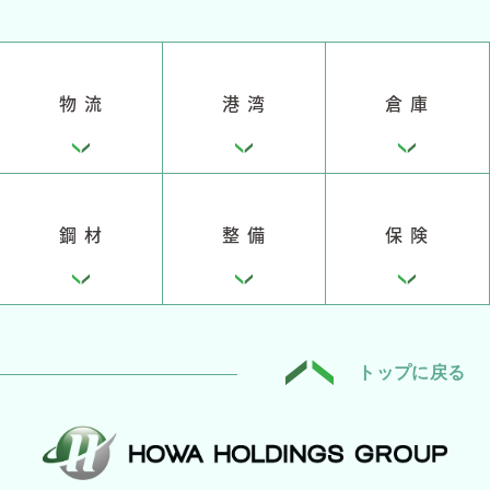
物 流
港 湾
倉 庫
鋼 材
整 備
保 険
トップに戻る