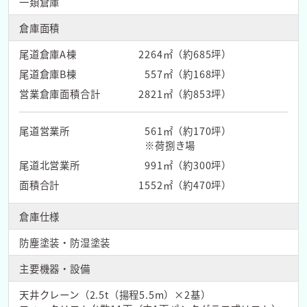
一類倉庫
倉庫面積
尾道倉庫A棟
2264㎡（約685坪）
尾道倉庫B棟
557㎡（約168坪）
営業倉庫面積合計
2821㎡（約853坪）
尾道営業所
561㎡（約170坪）
※荷捌き場
尾道北営業所
991㎡（約300坪）
面積合計
1552㎡（約470坪）
倉庫仕様
防塵塗装・防湿塗装
主要機器・設備
天井クレーン（2.5t（揚程5.5m）×2基）