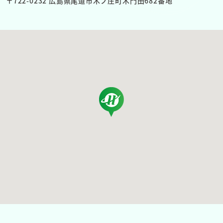
〒722-0232 広島県尾道市木ノ庄町木門田682番地