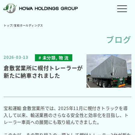
メ
ニ
ュ
トップ
/
宝和ホールディングス
ー
ブログ
を
切
り
2026-03-13
未分類, 物 流
替
え
倉敷営業所に幌付トレーラーが
る
新たに納車されました
宝和運輸 倉敷営業所では、2025年11月に幌付きトラックを導
入して以来、輸送業務のさらなる安全性と効率化を目指し、ト
レーラー車両への展開にも取り組んできました。
このたび、その取り組みの一環として
幌付トレーラー2台が新た